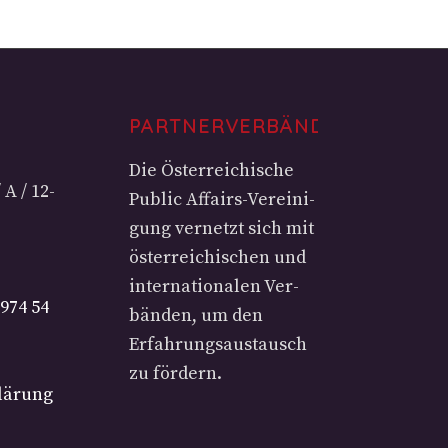
PARTNERVERBÄNDE
Die Öster­rei­chi­sche
A / 12-
Public Affairs-Ver­ei­ni­
gung ver­netzt sich mit
öster­rei­chi­schen und
inter­na­tio­na­len Ver­
 974 54
bän­den, um den
Erfah­rungs­aus­tausch
zu fördern.
lärung