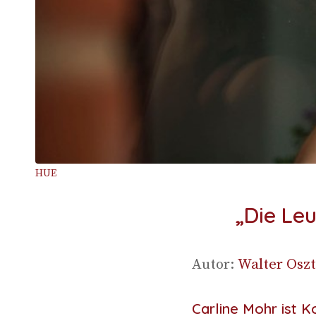
HUE
„Die Le
Autor:
Wal­ter Osz­t
Carline Mohr ist 