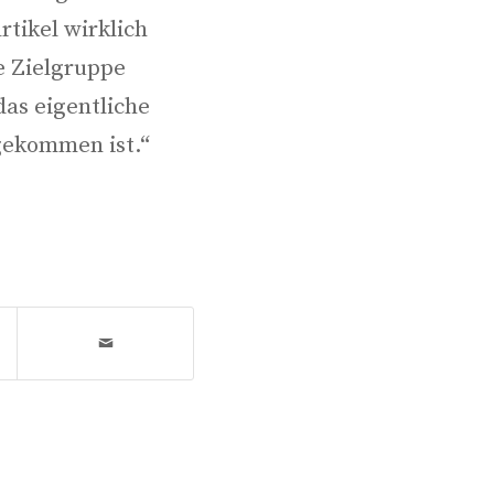
i­kel wirk­lich
 Ziel­grup­pe
as eigent­li­che
ge­kom­men ist.“