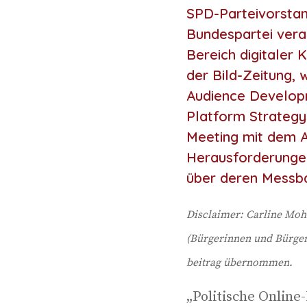
SPD-Parteivorstan
Bundespartei vera
Bereich digitaler
der Bild-Zeitung, 
Audience Developm
Platform Strategy
Meeting mit dem Ar
Herausforderungen
über deren Messba
Dis­clai­mer: Car­line Moh
(Bür­ge­rin­nen und Bür­g
bei­trag übernommen.
„Poli­ti­sche Onlin