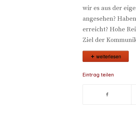
wir es aus der eige
ange­se­hen? Haben
erreicht? Hohe Reic
Ziel der Kom­mu­ni­k
weiterlesen
Eintrag teilen