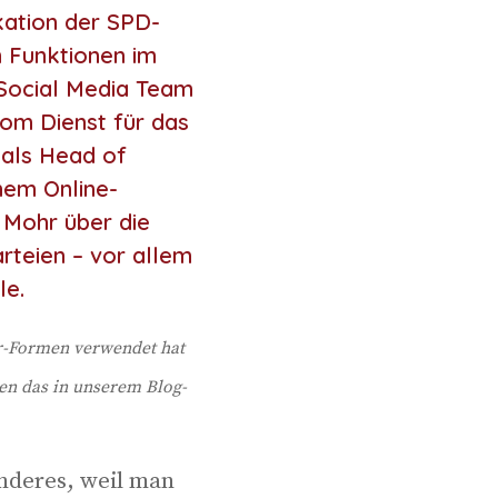
kation der SPD-
n Funktionen im
 Social Media Team
vom Dienst für das
 als Head of
nem Online-
e Mohr über die
rteien – vor allem
le.
r-For­men ver­wen­det hat
ben das in unse­rem Blog­
n­de­res, weil man