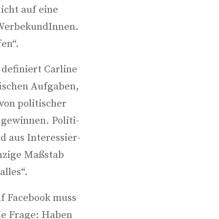
icht auf eine
Wer­be­kun­dIn­nen.
fen“.
defi­niert Car­line
i­schen Auf­ga­ben,
von poli­ti­scher
gewin­nen. Poli­ti­
d aus Inter­es­sier­
­zi­ge Maß­stab
 alles“.
auf Face­book muss
die Fra­ge: Haben