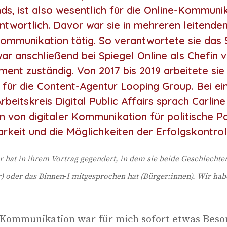
ds, ist also wesentlich für die Online-Kommuni
ntwortlich. Davor war sie in mehreren leitende
 Kommunikation tätig. So verantwortete sie das
war anschließend bei Spiegel Online als Chefin 
ent zuständig. Von 2017 bis 2019 arbeitete sie
 für die Content-Agentur Looping Group. Bei ei
beitskreis Digital Public Affairs sprach Carlin
 von digitaler Kommunikation für politische Pa
rkeit und die Möglichkeiten der Erfolgskontrol
r hat in ihrem Vor­trag gegen­dert, in dem sie bei­de Geschlech­te
er) oder das Binnen‑I mit­ge­spro­chen hat (Bürger:innen). Wir ha
e-Kom­mu­ni­ka­ti­on war für mich sofort etwas Beso