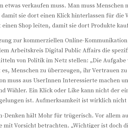
em etwas ver­kau­fen muss. Man muss Men­schen n
amit sie dort einen Klick hin­ter­las­sen für die 
einen Shop lei­ten, damit sie dort Pro­duk­te kau
ung zur kom­mer­zi­el­len Online-Kom­mu­ni­ka­ti­on 
 Arbeits­kreis Digi­tal Public Affairs die spe­zi­f
t­teln von Poli­tik im Netz stel­len: „Die Auf­ga­be 
st es, Men­schen zu über­zeu­gen, ihr Ver­trau­en zu 
­on muss aus Use­rIn­nen Inter­es­sier­te machen un
und Wäh­ler. Ein Klick oder Like kann nicht der ein
elun­gen ist. Auf­merk­sam­keit ist wirk­lich nicht
en-Den­ken hält Mohr für trü­ge­risch. Vor allem 
e mit Vor­sicht betrach­ten. „Wich­ti­ger ist doch 