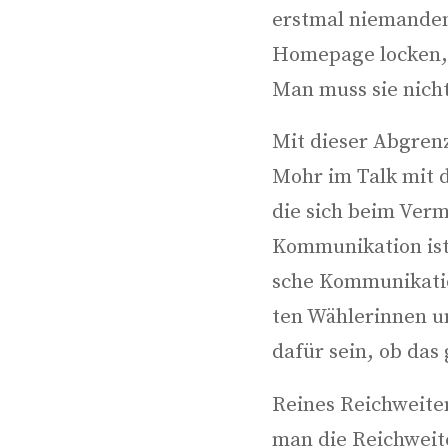
erst­mal nie­man­d
Home­page locken, d
Man muss sie nicht 
Mit die­ser Abgren­z
Mohr im Talk mit dem
die sich beim Ver­mi
Kom­mu­ni­ka­ti­on i
sche Kom­mu­ni­ka­ti
ten Wäh­le­rin­nen 
dafür sein, ob das g
Rei­nes Reich­wei­t
man die Reich­wei­t