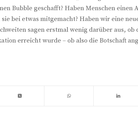
­nen Bubble geschafft? Haben Men­schen einen Art
 sie bei etwas mit­ge­macht? Haben wir eine neue
h­wei­ten sagen erst­mal wenig dar­über aus, ob d
a­ti­on erreicht wur­de – ob also die Bot­schaft an